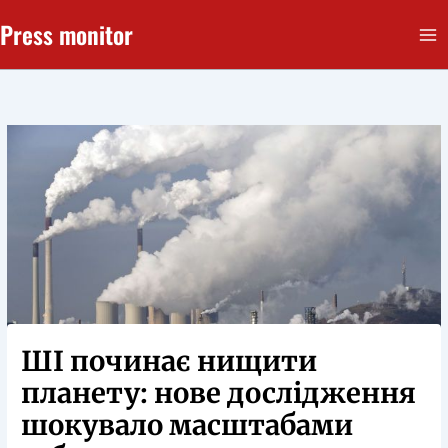
Перейти
Press monitor
до
вмісту
ШІ починає нищити
планету: нове дослідження
шокувало масштабами