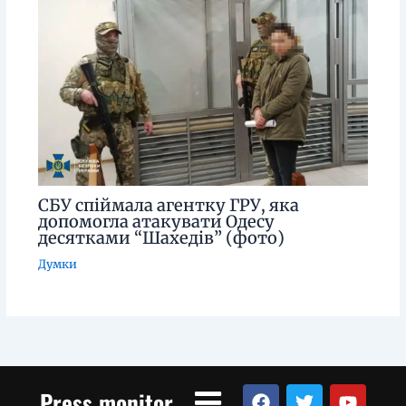
СБУ спіймала агентку ГРУ, яка
допомогла атакувати Одесу
десятками “Шахедів” (фото)
Думки
Menu
F
T
Y
Press monitor