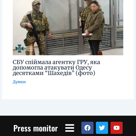
СБУ спіймала агентку ГРУ, яка
допомогла атакувати Одесу
десятками “Шахедів” (фото)
Думки
Menu
F
T
Y
Press monitor
a
w
o