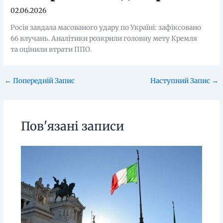
02.06.2026
Росія завдала масованого удару по Україні: зафіксовано
66 влучань. Аналітики розкрили головну мету Кремля
та оцінили втрати ППО.
←
Попередній Запис
Наступний Запис
→
Пов'язані записи