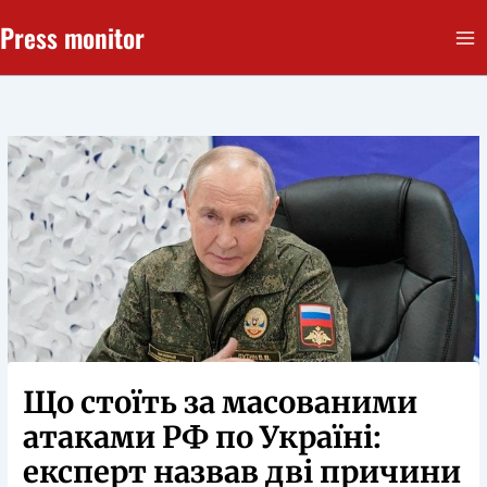
Перейти
Press monitor
до
вмісту
Що стоїть за масованими
атаками РФ по Україні:
експерт назвав дві причини