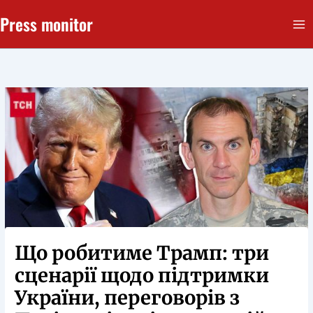
Перейти
Press monitor
до
вмісту
Що робитиме Трамп: три
сценарії щодо підтримки
України, переговорів з