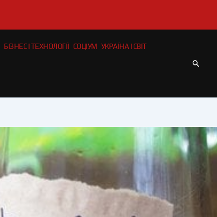
БІЗНЕС І ТЕХНОЛОГІЇ
СОЦІУМ
УКРАЇНА І СВІТ
Пошу