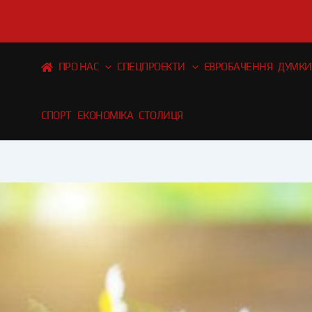
Перейти
до
вмісту
ПРО НАС
СПЕЦПРОЄКТИ
ЄВРОБАЧЕННЯ
ДУМКИ
СПОРТ
ЕКОНОМІКА
СТОЛИЦЯ