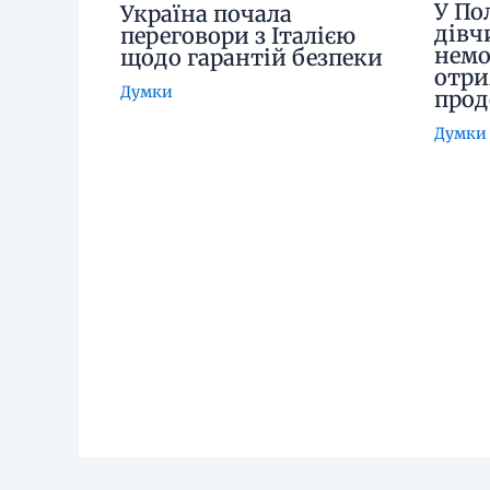
У По
Україна почала
дівч
переговори з Італією
немо
щодо гарантій безпеки
отри
Думки
про
Думки