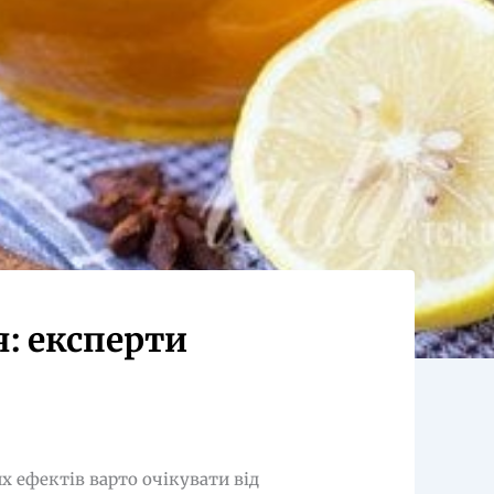
: експерти
х ефектів варто очікувати від