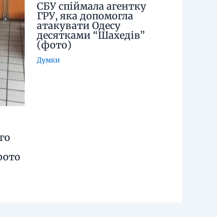
СБУ спіймала агентку
ГРУ, яка допомогла
атакувати Одесу
десятками “Шахедів”
(фото)
Думки
го
фото