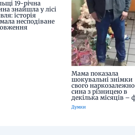
льщі 19-річна
ина знайшла у лісі
вля: історія
мала несподіване
довження
Мама показала
шокувальні знімки
свого наркозалежно
сина з різницею в
декілька місяців – 
Думки