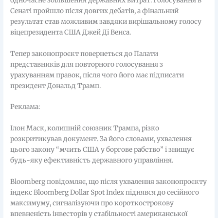
одночасне збільшення державних витрат. Голосування в
Сенаті пройшло після довгих дебатів, а фінальний
результат став можливим завдяки вирішальному голосу
віцепрезидента США Джей Ді Венса.
Тепер законопроєкт повернеться до Палати
представників для повторного голосування з
урахуванням правок, після чого його має підписати
президент Дональд Трамп.
Реклама:
Ілон Маск, колишній союзник Трампа, різко
розкритикував документ. За його словами, ухвалення
цього закону “мчить США у боргове рабство” і знищує
будь-яку ефективність державного управління.
Bloomberg повідомляє, що після ухвалення законопроєкту
індекс Bloomberg Dollar Spot Index піднявся до сесійного
максимуму, сигналізуючи про короткострокову
впевненість інвесторів у стабільності американської