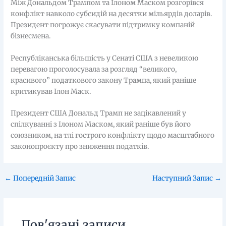
Між Дональдом Трампом та Ілоном Маском розгорівся
конфлікт навколо субсидій на десятки мільярдів доларів.
Президент погрожує скасувати підтримку компаній
бізнесмена.
Республіканська більшість у Сенаті США з невеликою
перевагою проголосувала за розгляд “великого,
красивого” податкового закону Трампа, який раніше
критикував Ілон Маск.
Президент США Дональд Трамп не зацікавлений у
спілкуванні з Ілоном Маском, який раніше був його
союзником, на тлі гострого конфлікту щодо масштабного
законопроєкту про зниження податків.
←
Попередній Запис
Наступний Запис
→
Пов'язані записи