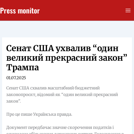
Перейти
Press monitor
до
вмісту
Сенат США ухвалив “один
великий прекрасний закон”
Трампа
01.07.2025
Сенат США схвалив масштабний бюджетний
законопроєкт, відомий як “один великий прекрасний
закон”.
Про це пише Українська правда.
Документ передбачає значне скорочення податків і