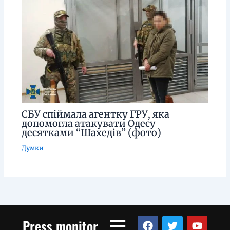
СБУ спіймала агентку ГРУ, яка
допомогла атакувати Одесу
десятками “Шахедів” (фото)
Думки
Menu
F
T
Y
Press monitor