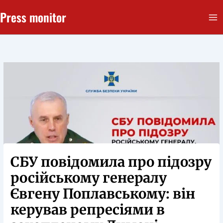
Перейти
Press monitor
до
вмісту
СБУ повідомила про підозру
російському генералу
Євгену Поплавському: він
керував репресіями в