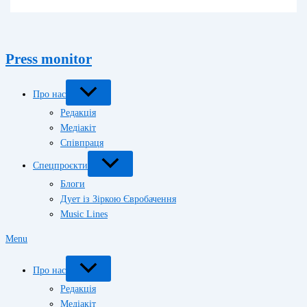
Press monitor
Про нас
Редакція
Медіакіт
Співпраця
Спецпроєкти
Блоги
Дует із Зіркою Євробачення
Music Lines
Menu
Про нас
Редакція
Медіакіт