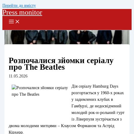
Перейти до вмісту
Press monitor
Розпочалися зйомки серіалу
про The Beatles
11.05.2026
Дія серіалу Hamburg Days
розгортається у 1960-х роках
у задимлених клубах в
Гамбурзі, де недосвідчений
молодий рок-н-рольний гурт
із Ліверпуля зустрічається з
двома молодими митцями – Клаусом Форманом та Астрід
Кірхерр.