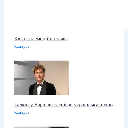
Квіти як емоційна заява
Культура
Галкін у Варшаві заспівав українську пісню
Культура