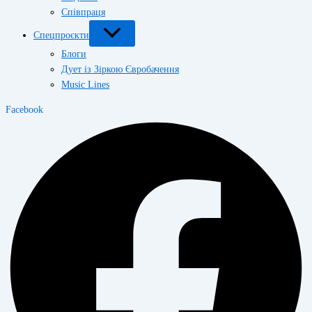
Співпраця
Спецпроєкти
Блоги
Дует із Зіркою Євробачення
Music Lines
Facebook