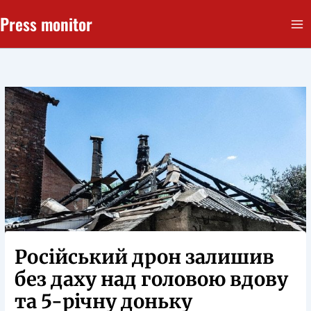
Перейти
Press monitor
до
вмісту
Російський дрон залишив
без даху над головою вдову
та 5-річну доньку