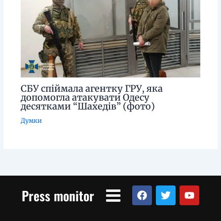
СБУ спіймала агентку ГРУ, яка
допомогла атакувати Одесу
десятками “Шахедів” (фото)
Думки
Menu
F
T
Y
Press monitor
a
w
o
c
i
u
e
t
t