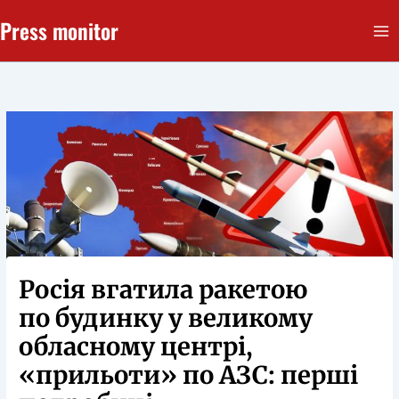
Перейти
Press monitor
до
вмісту
Росія вгатила ракетою
по будинку у великому
обласному центрі,
«прильоти» по АЗС: перші