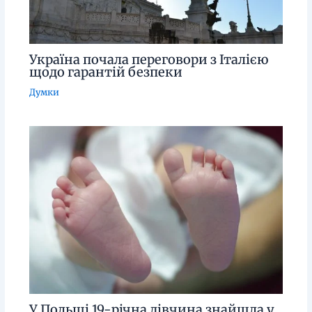
Україна почала переговори з Італією
щодо гарантій безпеки
Думки
У Польщі 19-річна дівчина знайшла у