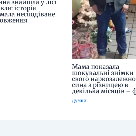
ина знайшла у лісі
вля: історія
мала несподіване
довження
Мама показала
шокувальні знімки
свого наркозалежно
сина з різницею в
декілька місяців – 
Думки