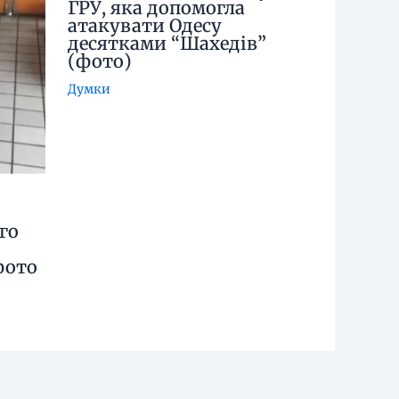
ГРУ, яка допомогла
атакувати Одесу
десятками “Шахедів”
(фото)
Думки
го
фото