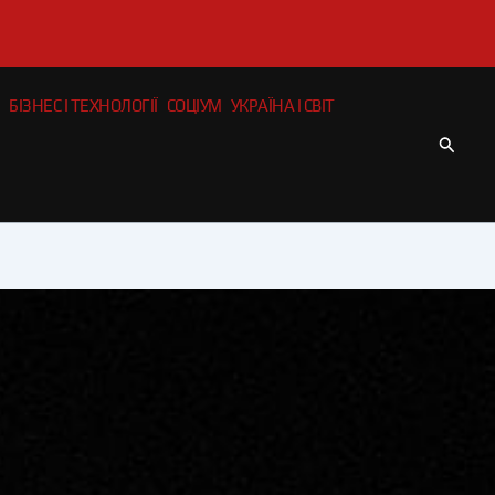
БІЗНЕС І ТЕХНОЛОГІЇ
СОЦІУМ
УКРАЇНА І СВІТ
Пошу