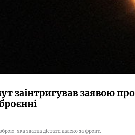
мут заінтригував заявою про
зброєнні
зброю, яка здатна дістати далеко за фронт.