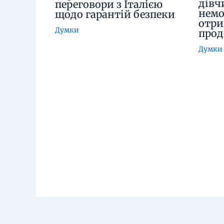
дівч
переговори з Італією
немо
щодо гарантій безпеки
отри
Думки
про
Думки