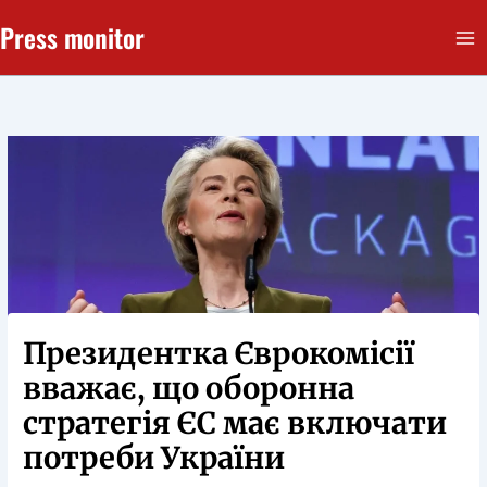
Перейти
Press monitor
до
вмісту
Президентка Єврокомісії
вважає, що оборонна
стратегія ЄС має включати
потреби України