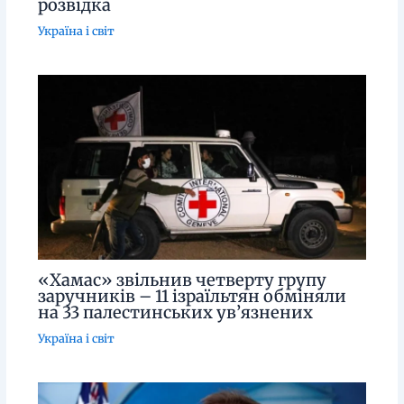
розвідка
Україна і світ
«Хамас» звільнив четверту групу
заручників – 11 ізраїльтян обміняли
на 33 палестинських ув’язнених
Україна і світ