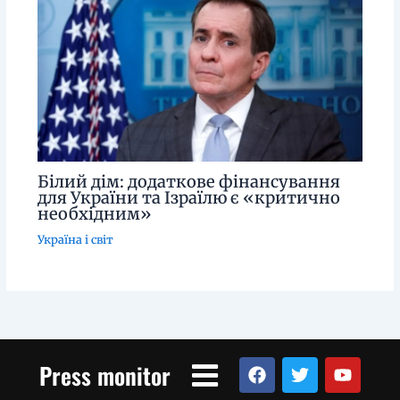
Білий дім: додаткове фінансування
для України та Ізраїлю є «критично
необхідним»
Україна і світ
Menu
F
T
Y
Press monitor
a
w
o