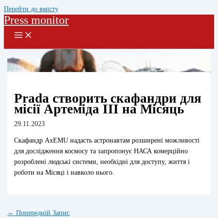
Перейти до вмісту
Press monitor
Prada створить скафандри для
місії Артеміда III на Місяць
29.11.2023
Скафандр AxEMU надасть астронавтам розширені можливості
для дослідження космосу та запропонує НАСА комерційно
розроблені людські системи, необхідні для доступу, життя і
роботи на Місяці і навколо нього.
←
Попередній Запис