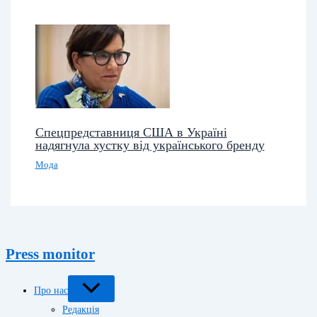
Спецпредставниця США в Україні
надягнула хустку від українського бренду
Мода
Press monitor
Про нас
Редакція