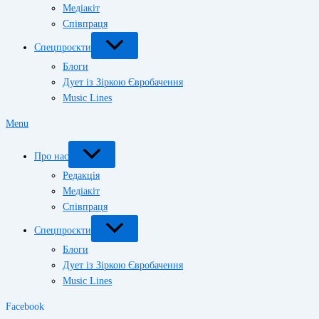
Медіакіт
Співпраця
Спецпроєкти
Блоги
Дует із Зіркою Євробачення
Music Lines
Menu
Про нас
Редакція
Медіакіт
Співпраця
Спецпроєкти
Блоги
Дует із Зіркою Євробачення
Music Lines
Facebook