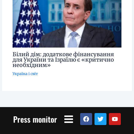
Білий дім: додаткове фінансування
для України та Ізраїлю є «критично
необхідним»
Україна і світ
Menu
F
T
Y
Press monitor
a
w
o
c
i
u
e
t
t