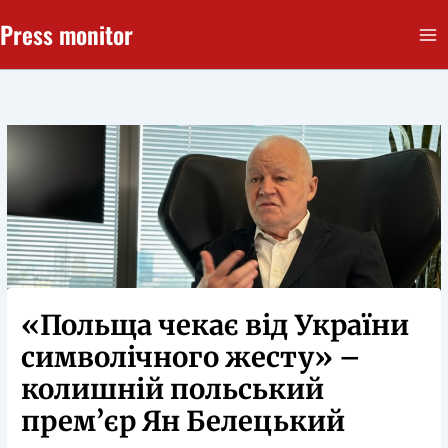
Перейти
Press monitor
до
вмісту
«Польща чекає від України
символічного жесту» –
колишній польський
прем’єр Ян Белецький