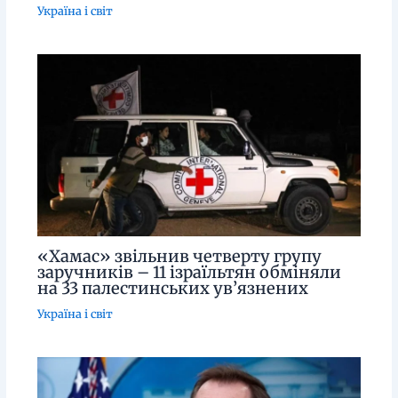
Україна і світ
«Хамас» звільнив четверту групу
заручників – 11 ізраїльтян обміняли
на 33 палестинських ув’язнених
Україна і світ