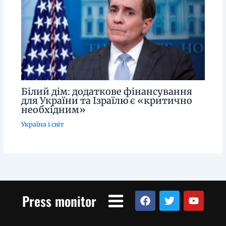
Білий дім: додаткове фінансування
для України та Ізраїлю є «критично
необхідним»
Україна і світ
Menu
F
T
Y
Press monitor
a
w
o
c
i
u
e
t
t