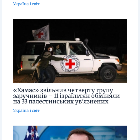
Україна і світ
«Хамас» звільнив четверту групу
заручників – 11 ізраїльтян обміняли
на 33 палестинських ув’язнених
Україна і світ