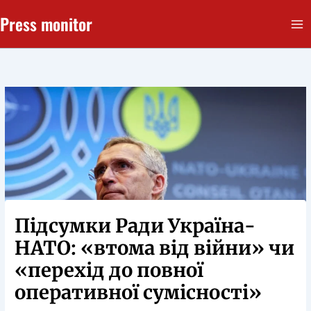
Перейти
Press monitor
до
вмісту
Підсумки Ради Україна-
НАТО: «втома від війни» чи
«перехід до повної
оперативної сумісності»