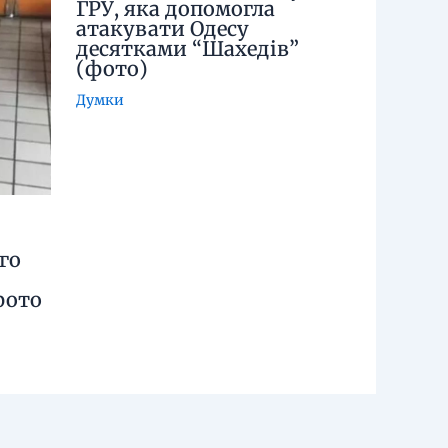
ГРУ, яка допомогла
атакувати Одесу
десятками “Шахедів”
(фото)
Думки
го
фото