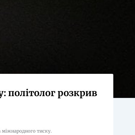
у: політолог розкрив
а міжнародного тиску.