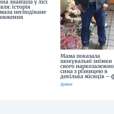
ина знайшла у лісі
вля: історія
мала несподіване
довження
Мама показала
шокувальні знімки
свого наркозалежно
сина з різницею в
декілька місяців – 
Думки