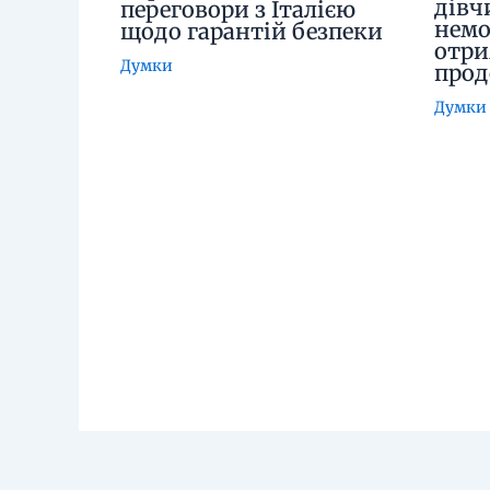
дівч
переговори з Італією
немо
щодо гарантій безпеки
отри
Думки
про
Думки