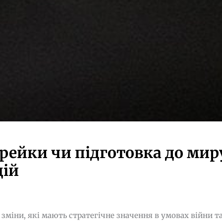
 рейки чи підготовка до мир
цій
 зміни, які мають стратегічне значення в умовах війни т