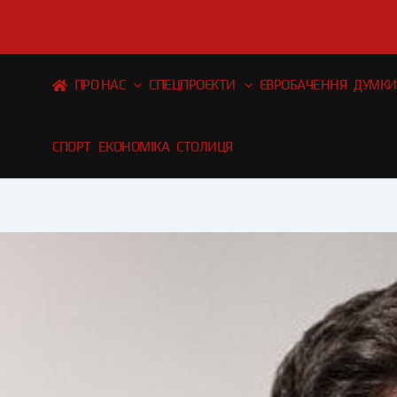
Перейти
до
вмісту
ПРО НАС
СПЕЦПРОЄКТИ
ЄВРОБАЧЕННЯ
ДУМКИ
СПОРТ
ЕКОНОМІКА
СТОЛИЦЯ