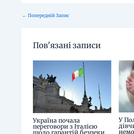
←
Попередній Запис
Пов'язані записи
У По
Україна почала
дівч
переговори з Італією
немо
щодо гарантій безпеки