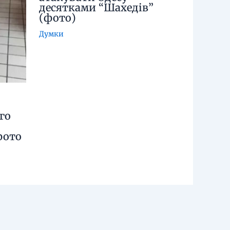
десятками “Шахедів”
(фото)
Думки
го
фото