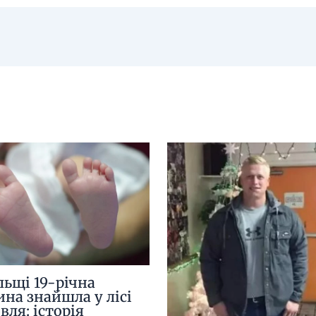
льщі 19-річна
ина знайшла у лісі
вля: історія