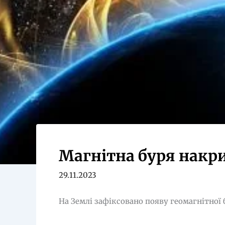
Магнітна буря накри
29.11.2023
На Землі зафіксовано появу геомагнітної б