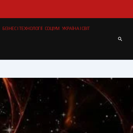
БІЗНЕС І ТЕХНОЛОГІЇ
СОЦІУМ
УКРАЇНА І СВІТ
Пошу