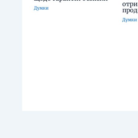
отри
Думки
про
Думки