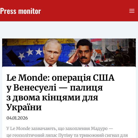
Перейти
Press monitor
до
вмісту
Le Monde: операція США
у Венесуелі — палиця
з двома кінцями для
України
04.01.2026
У Le Monde зазначають, що захоплення Мадуро —
це геополітичний ляпас Путіну та тривожний сигнал для