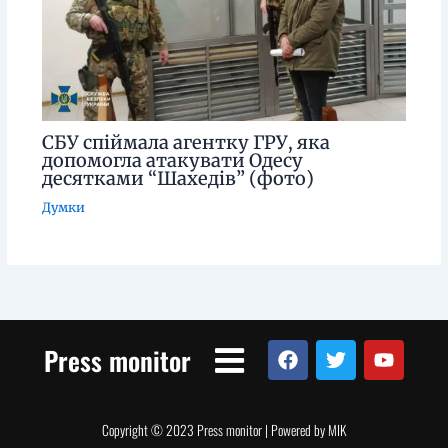
СБУ спіймала агентку ГРУ, яка
допомогла атакувати Одесу
десятками “Шахедів” (фото)
Думки
Menu
F
T
Y
Press monitor
a
w
o
c
i
u
e
t
t
b
t
u
Copyright © 2023 Press monitor | Powered by MIK