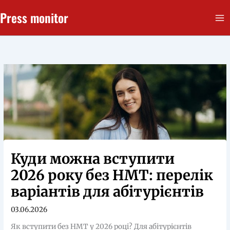
Перейти
Press monitor
до
вмісту
Куди можна вступити
2026 року без НМТ: перелік
варіантів для абітурієнтів
03.06.2026
Як вступити без НМТ у 2026 році? Для абітурієнтів