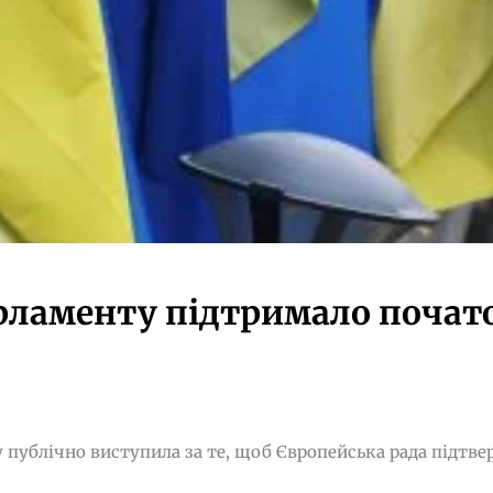
рламенту підтримало почато
публічно виступила за те, щоб Європейська рада підтве