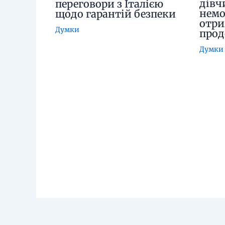
дівч
переговори з Італією
немо
щодо гарантій безпеки
отри
Думки
про
Думки