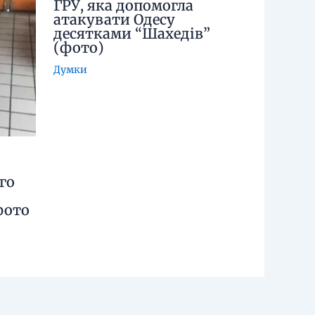
ГРУ, яка допомогла
атакувати Одесу
десятками “Шахедів”
(фото)
Думки
го
фото