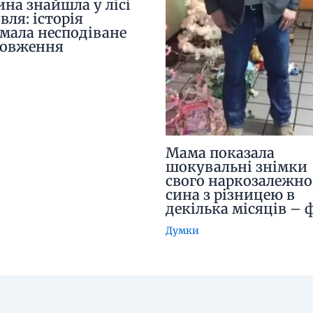
ина знайшла у лісі
вля: історія
мала несподіване
довження
Мама показала
шокувальні знімки
свого наркозалежно
сина з різницею в
декілька місяців – 
Думки