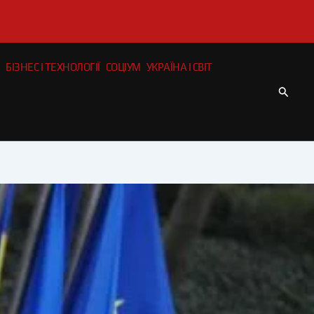
БІЗНЕС І ТЕХНОЛОГІЇ
СОЦІУМ
УКРАЇНА І СВІТ
Пошу