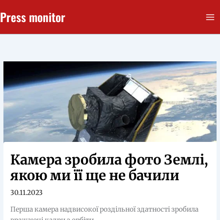
Перейти
Press monitor
до
вмісту
Камера зробила фото Землі,
якою ми її ще не бачили
30.11.2023
Перша камера надвисокої роздільної здатності зробила