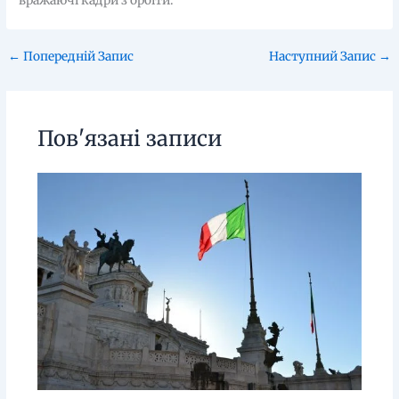
вражаючі кадри з орбіти.
←
Попередній Запис
Наступний Запис
→
Пов'язані записи