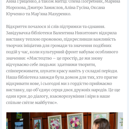
Анна Гриценко, а також митці: Олена Погребняк, Марина
Морозова, Дмитро Замислов, Аліна Гусіна, Оксана
Юрченко та Мар’яна Мазуренко.
Відкриття почалося зі слів підтримки та єднання.
Завідувачка бібліотеки Валентина Никитович відкрила
виставку теплою промовою, підкресливши важливість
творчих ініціатив для громади та значення подібних
подій у час, коли культурний фронт набуває особливого
значення: «Мистецтво – це простір, де ми знову
відчуваємо себе людьми: здатними творити,
співпереживати, шукати красу навіть у складні періоди.
Наша бібліотека завжди була домом для тих, хто прагне
відкривати нове, і сьогодні ми з гордістю приймаємо
виставку, що об’єднує серця двох дружніх народів. Це ще
один крок до діалогу, взаєморозуміння і віри в наше
спільне світле майбутнє».