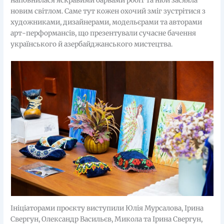
наповнилася яскравими барвами робіт та ніби засяяла
новим світлом. Саме тут кожен охочий зміг зустрітися з
художниками, дизайнерами, модельєрами та авторами
арт-перформансів, що презентували сучасне бачення
українського й азербайджанського мистецтва.
Ініціаторами проєкту виступили Юлія Мурсалова, Ірина
Свергун, Олександр Васильєв, Микола та Ірина Свергун,