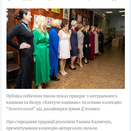
Публіка побачила також показ прикрас з натурального
каміння та бісеру «Квітуче каміння» та осінню колекцію
“Золото осені” від дизайнерки Ірини Д’яченко.
Про стародавні традиції розповіла Галина Каланчук,
презентувавши колекцію авторських ляльок.