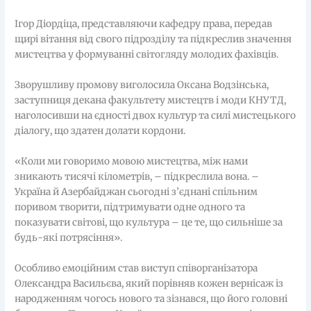
Ігор Діордіца, представляючи кафедру права, передав
щирі вітання від свого підрозділу та підкреслив значення
мистецтва у формуванні світогляду молодих фахівців.
Зворушливу промову виголосила Оксана Водзінська,
заступниця декана факультету мистецтв і моди КНУТД,
наголосивши на єдності двох культур та силі мистецького
діалогу, що здатен долати кордони.
«Коли ми говоримо мовою мистецтва, між нами
зникають тисячі кілометрів, – підкреслила вона. –
Україна й Азербайджан сьогодні з’єднані спільним
поривом творити, підтримувати одне одного та
показувати світові, що культура – це те, що сильніше за
будь-які потрясіння».
Особливо емоційним став виступ співорганізатора
Олександра Васильєва, який порівняв кожен вернісаж із
народженням чогось нового та зізнався, що його головні