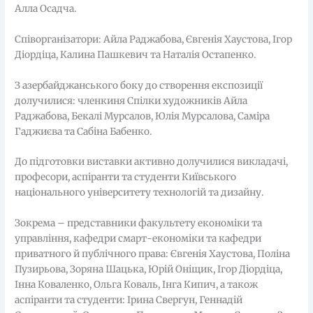
Алла Осадча.
Співорганізатори: Айлa Раджабова, Євгенія Хаустова, Ігор
Діордіца, Калина Пашкевич та Наталія Остапенко.
З азербайджанського боку до створення експозиції
долучилися: членкиня Спілки художників Айла
Раджабова, Бекалі Мурсалов, Юлія Мурсалова, Саміра
Гаджиєва та Сабіна Бабенко.
До підготовки виставки активно долучилися викладачі,
професори, аспіранти та студенти Київського
національного університету технологій та дизайну.
Зокрема – представники факультету економіки та
управління, кафедри смарт-економіки та кафедри
приватного й публічного права: Євгенія Хаустова, Поліна
Пузирьова, Зоряна Шацька, Юрій Оніщик, Ігор Діордіца,
Інна Коваленко, Ольга Коваль, Інга Кипич, а також
аспіранти та студенти: Ірина Свергун, Геннадій