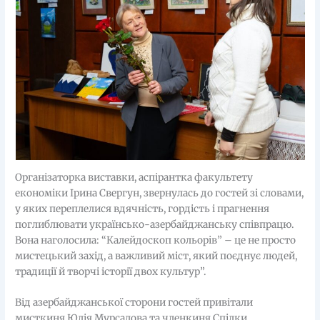
Організаторка виставки, аспірантка факультету
економіки Ірина Свергун, звернулась до гостей зі словами,
у яких переплелися вдячність, гордість і прагнення
поглиблювати українсько-азербайджанську співпрацю.
Вона наголосила: “Калейдоскоп кольорів” – це не просто
мистецький захід, а важливий міст, який поєднує людей,
традиції й творчі історії двох культур”.
Від азербайджанської сторони гостей привітали
мисткиня Юлія Мурсалова та членкиня Спілки