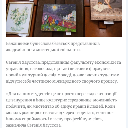
Важливими були слова багатьох представників
академічної та мистецької спільноти.
Євгенія Хаустова, представниця факультету економіки та
управління, наголосила, що такі виставки формують
новий культурний досвід молоді, дозволяючи студентам
відчути себе частиною міжнародного творчого процесу.
«Для наших студентів це не просто перегляд експозиції –
це занурення в інше культурне середовище, можливість
побачити, як мистецтво об’єднує країни й людей. Коли
молодь розширює світогляд через творчість, вони по-
іншому сприймають і власну професійну місію», –
зазначила Євгенія Хаустова.