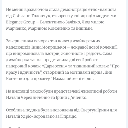
Не менш вражаючою стала демонстрація етно-намиста
від Світлани Головчук, створена у співпраці з моделями
Elegance Group – Валентиною Залізко, Людмилою
Марченко, Мариною Кононенко та іншими.
Завершенням вечора став показ дизайнерських
капелюшків Інни Мокрицької – яскравої нової колекції,
що випромінювала настрій, жіночність і радість. Сама
дизайнерка також представила дві свої роботи —
паперовий колаж «Дари осені» та тканинний колаж “Про
красу і вдячність”, створений за мотивами вірша Ліни
Костенко для проєкту “Намалюй мені вірш”.
На виставці також були представлені живописні роботи
Наталії Чередниченко та Ірини Д’яченко.
Особлива подяка була висловлена від Свергун Ірини для
Наталії Удріс-Бородавко за її працю.