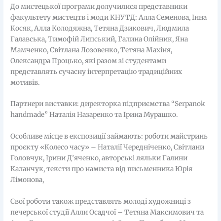
До мистецької програми долучилися представники
факультету мистецтв і моди КНУТД: Алла Семенова, Інна
Косяк, Алла Колодяжна, Тетяна Дзикович, Людмила
Галавська, Тимофій Липський, Галина Олійник, Яна
Мамченко, Світлана Лозовенко, Тетяна Махіня,
Олександра Процько, які разом зі студентами
представлять сучасну інтерпретацію традиційних
мотивів.
Партнери виставки: директорка підприємства “Serpanok
handmade” Наталія Назаренко та Ірина Мурашко.
Особливе місце в експозиції займають: роботи майстринь
проєкту «Колесо часу» – Наталії Чередніченко, Світлани
Головчук, Ірини Д’яченко, авторські ляльки Галини
Каланчук, тексти про намиста від письменника Юрія
Лімонова,
Свої роботи також представлять молоді художниці з
печерської студії Алли Осадчої – Тетяна Максимович та