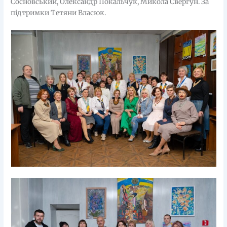
Сосновський, Олександр Покальчук, Микола Свергун. За
підтримки Тетяни Власюк.