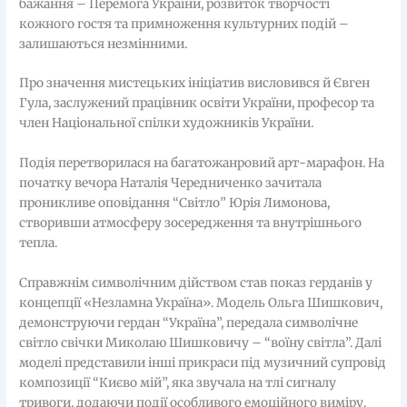
бажання – Перемога України, розвиток творчості
кожного гостя та примноження культурних подій –
залишаються незмінними.
Про значення мистецьких ініціатив висловився й Євген
Гула, заслужений працівник освіти України, професор та
член Національної спілки художників України.
Подія перетворилася на багатожанровий арт-марафон. На
початку вечора Наталія Чередниченко зачитала
проникливе оповідання “Світло” Юрія Лимонова,
створивши атмосферу зосередження та внутрішнього
тепла.
Справжнім символічним дійством став показ герданів у
концепції «Незламна Україна». Модель Ольга Шишкович,
демонструючи гердан “Україна”, передала символічне
світло свічки Миколаю Шишковичу – “воїну світла”. Далі
моделі представили інші прикраси під музичний супровід
композиції “Києво мій”, яка звучала на тлі сигналу
тривоги, додаючи події особливого емоційного виміру.