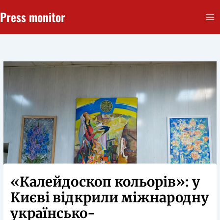
Перейти
Press monitor
до
вмісту
«Калейдоскоп кольорів»: у
Києві відкрили міжнародну
українсько-