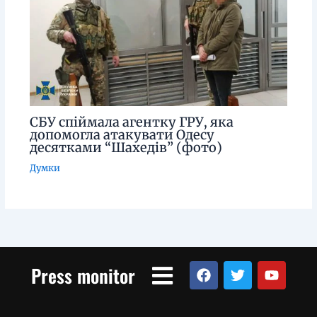
СБУ спіймала агентку ГРУ, яка
допомогла атакувати Одесу
десятками “Шахедів” (фото)
Думки
Menu
F
T
Y
Press monitor
a
w
o
c
i
u
e
t
t