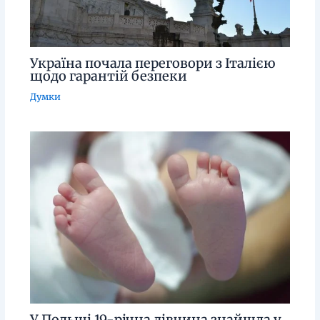
Україна почала переговори з Італією
щодо гарантій безпеки
Думки
У Польщі 19-річна дівчина знайшла у