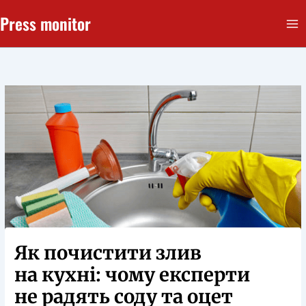
Перейти
Press monitor
до
вмісту
Як почистити злив
на кухні: чому експерти
не радять соду та оцет