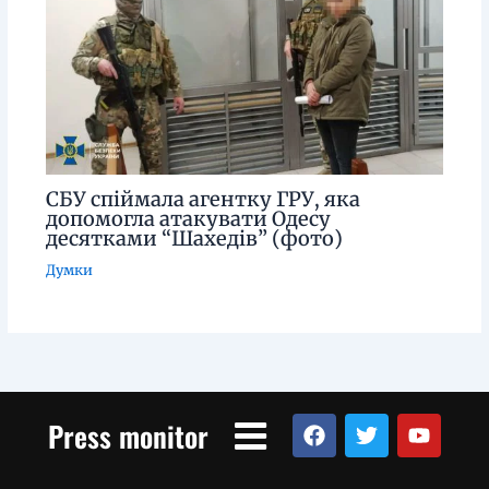
СБУ спіймала агентку ГРУ, яка
допомогла атакувати Одесу
десятками “Шахедів” (фото)
Думки
Menu
F
T
Y
Press monitor
a
w
o
c
i
u
e
t
t