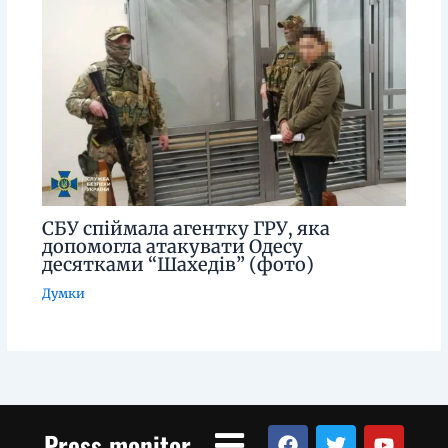
СБУ спіймала агентку ГРУ, яка
допомогла атакувати Одесу
десятками “Шахедів” (фото)
Думки
Menu
F
T
Y
Press monitor