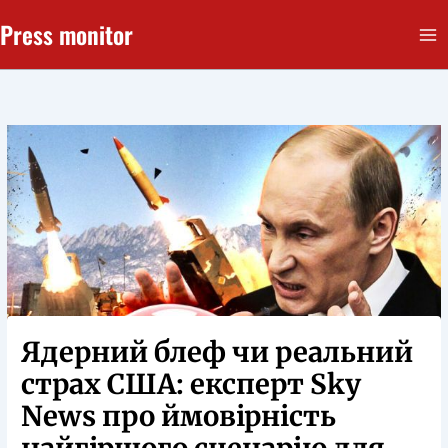
Перейти
Press monitor
до
вмісту
Ядерний блеф чи реальний
страх США: експерт Sky
News про ймовірність