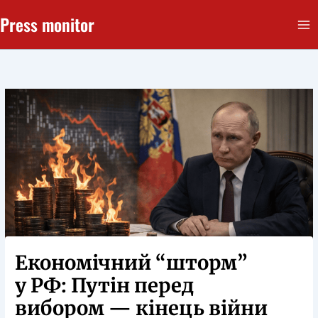
Перейти
Press monitor
до
вмісту
Економічний “шторм”
у РФ: Путін перед
вибором — кінець війни