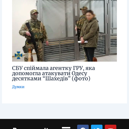
СБУ спіймала агентку ГРУ, яка
допомогла атакувати Одесу
десятками “Шахедів” (фото)
Думки
Menu
F
T
Y