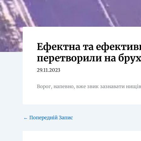
Ефектна та ефектив
перетворили на бру
29.11.2023
Ворог, напевно, вже звик зазнавати нищів
←
Попередній Запис