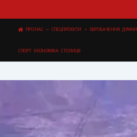
Перейти
до
вмісту
ПРО НАС
СПЕЦПРОЄКТИ
ЄВРОБАЧЕННЯ
ДУМКИ
СПОРТ
ЕКОНОМІКА
СТОЛИЦЯ