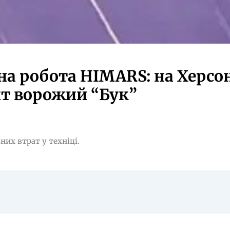
на робота HIMARS: на Херсо
хт ворожий “Бук”
них втрат у техніці.