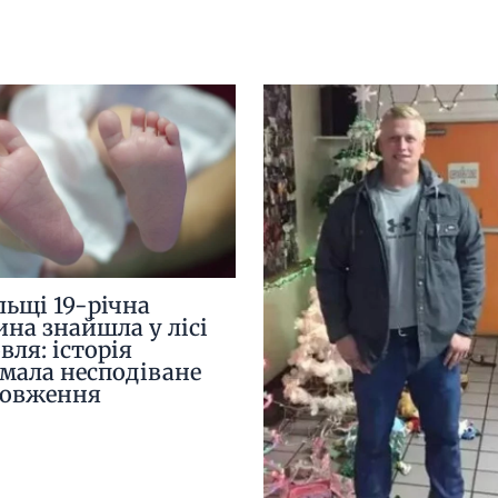
льщі 19-річна
ина знайшла у лісі
вля: історія
мала несподіване
довження