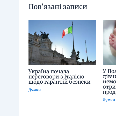
Пов'язані записи
У По
Україна почала
дівч
переговори з Італією
немо
щодо гарантій безпеки
отри
Думки
про
Думки