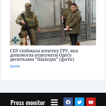
СБУ спіймала агентку ГРУ, яка
допомогла атакувати Одесу
десятками “Шахедів” (фото)
Думки
Menu
F
T
Y
Press monitor
a
w
o