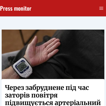
Перейти
Press monitor
до
вмісту
Через забруднене під час
заторів повітря
підвищується артеріальний