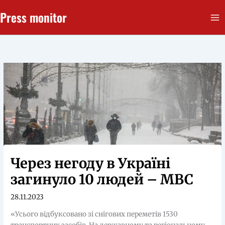
Перейти
Press monitor
до
вмісту
Через негоду в Україні
загинуло 10 людей – МВС
28.11.2023
«Усього відбуксовано зі снігових переметів 1530