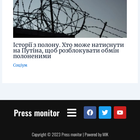
Історії з полону. Хто може натиснути
на Путіна, щоб розблокувати обмін
полоненими
Соціум
Menu
F
T
Y
Press monitor
a
w
o
c
i
u
e
t
t
b
t
u
Copyright © 2023 Press monitor | Powered by MIK