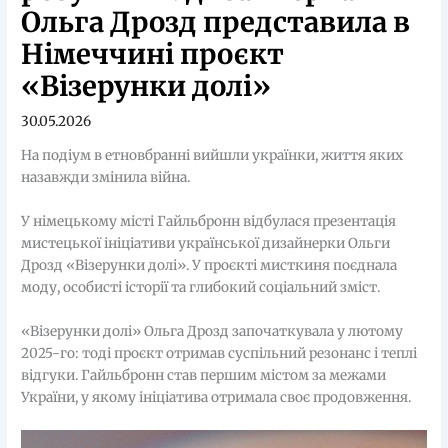
Ольга Дрозд представила в
Німеччині проєкт
«Візерунки долі»
30.05.2026
На подіум в етновбранні вийшли українки, життя яких
назавжди змінила війна.
У німецькому місті Гайльбронн відбулася презентація
мистецької ініціативи української дизайнерки Ольги
Дрозд «Візерунки долі». У проєкті мисткиня поєднала
моду, особисті історії та глибокий соціальний зміст.
«Візерунки долі» Ольга Дрозд започаткувала у лютому
2025-го: тоді проєкт отримав суспільний резонанс і теплі
відгуки. Гайльбронн став першим містом за межами
України, у якому ініціатива отримала своє продовження.