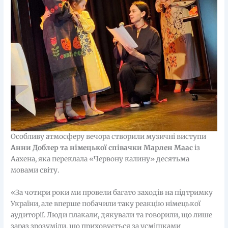
Особливу атмосферу вечора створили музичні виступи
Анни Доблер та німецької співачки Марлен Маас
із
Аахена, яка переклала «Червону калину» десятьма
мовами світу.
«За чотири роки ми провели багато заходів на підтримку
України, але вперше побачили таку реакцію німецької
аудиторії. Люди плакали, дякували та говорили, що лише
зараз зрозуміли, що приховується за усмішками