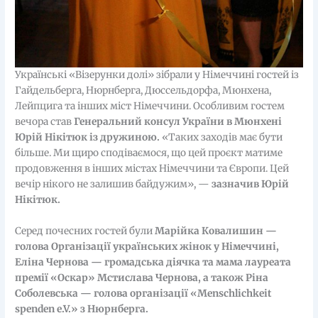
Українські «Візерунки долі» зібрали у Німеччині гостей із
Гайдельберга, Нюрнберга, Дюссельдорфа, Мюнхена,
Лейпцига та інших міст Німеччини. Особливим гостем
вечора став
Генеральний консул України в Мюнхені
Юрій Нікітюк із дружиною.
«Таких заходів має бути
більше. Ми щиро сподіваємося, що цей проєкт матиме
продовження в інших містах Німеччини та Європи. Цей
вечір нікого не залишив байдужим», —
зазначив Юрій
Нікітюк.
Серед почесних гостей були
Марійка Ковалишин —
голова Організації українських жінок у Німеччині,
Еліна Чернова — громадська діячка та мама лауреата
премії «Оскар» Мстислава Чернова, а також Ріна
Соболевська — голова організації «Menschlichkeit
spenden e.V.» з Нюрнберга.