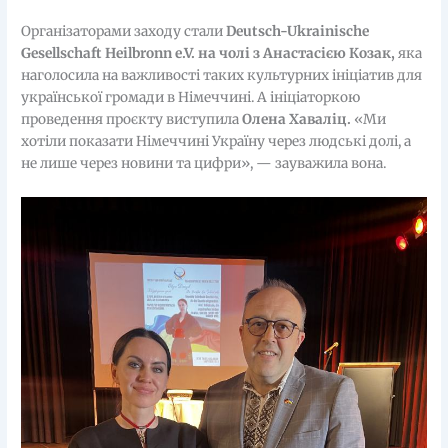
Організаторами заходу стали
Deutsch-Ukrainische
Gesellschaft Heilbronn e.V. на чолі з Анастасією Козак,
яка
наголосила на важливості таких культурних ініціатив для
української громади в Німеччині. А ініціаторкою
проведення проєкту виступила
Олена Хаваліц.
«Ми
хотіли показати Німеччині Україну через людські долі, а
не лише через новини та цифри», — зауважила вона.