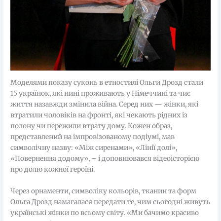
Моделями показу суконь в етностилі Ольги Дрозд стали
15 українок, які нині проживають у Німеччині та чиє
життя назавжди змінила війна. Серед них — жінки, які
втратили чоловіків на фронті, які чекають рідних із
полону чи пережили втрату дому. Кожен образ,
представлений на імпровізованому подіумі, мав
символічну назву: «Між сиренами», «Лінії долі»,
«Повернення додому», – і доповнювався відеоісторією
про долю кожної героїні.
Через орнаменти, символіку кольорів, тканин та форм
Ольга Дрозд намагалася передати те, чим сьогодні живуть
українські жінки по всьому світу. «Ми бачимо красиво