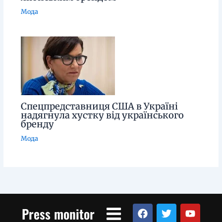
Мода
Спецпредставниця США в Україні
надягнула хустку від українського
бренду
Мода
Menu
F
T
Y
Press monitor
a
w
o