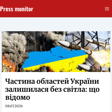
Перейти
Press monitor
до
вмісту
Частина областей України
залишилася без світла: що
відомо
08.07.2026