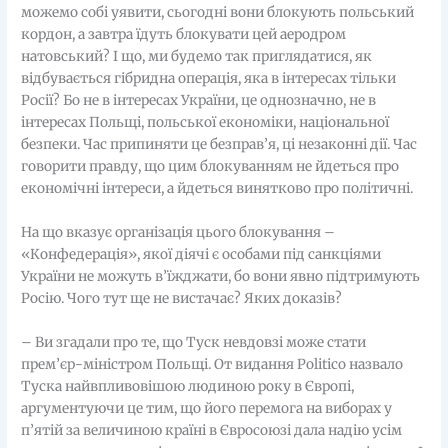
можемо собі уявити, сьогодні вони блокують польський
кордон, а завтра їдуть блокувати цей аеродром
натовський? І що, ми будемо так приглядатися, як
відбувається гібридна операція, яка в інтересах тільки
Росії? Бо не в інтересах України, це однозначно, не в
інтересах Польщі, польської економіки, національної
безпеки. Час припиняти це безправ’я, ці незаконні дії. Час
говорити правду, що цим блокуванням не йдеться про
економічні інтереси, а йдеться винятково про політичні.
На що вказує організація цього блокування –
«Конфедерація», якої діячі є особами під санкціями
України не можуть в’їжджати, бо вони явно підтримують
Росію. Чого тут ще не вистачає? Яких доказів?
– Ви згадали про те, що Туск невдовзі може стати
прем’єр-міністром Польщі. От видання Politico назвало
Туска найвпливовішою людиною року в Європі,
аргументуючи це тим, що його перемога на виборах у
п’ятій за величиною країні в Євросоюзі дала надію усім