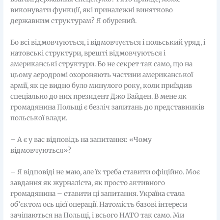
виконувати функції, які приналежні винятково
державним структурам? Я обурений.
Бо всі відмовчуються, і відмовчується і польський уряд, і
натовські структури, врешті відмовчуються і
американські структури. Бо не секрет так само, що на
цьому аеродромі охороняють частини американської
армії, як це видно було минулого року, коли приїздив
спеціально до них президент Джо Байден. В мене як
громадянина Польщі є безліч запитань до представників
польської влади.
– А є у вас відповідь на запитання: «Чому
відмовчуються»?
– Я відповіді не маю, але їх треба ставити офіційно. Моє
завдання як журналіста, як просто активного
громадянина – ставити ці запитання. Україна стала
об’єктом ось цієї операції. Натомість базові інтереси
зачіпаються на Польщі, і всього НАТО так само. Ми