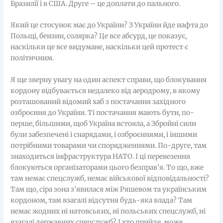
Бразилії і в США. Друге – це доплати до пального.
Який це стосунок має до України? З України йде нафта до
Польщі, бензин, солярка? Це все абсурд, це показує,
наскільки це все видумане, наскільки цей протест є
політичним.
Я ще зверну увагу на один аспект справи, що блокування
кордону відбувається недалеко від аеродрому, в якому
розташований відомий хаб з постачання західного
озброєння до України. Ті постачання мають бути, по-
перше, більшими, щоб Україна встояла, а Збройні сили
були забезпечені і снарядами, і озброєннями, і іншими
потрібними товарами чи спорядженнями. По-друге, там
знаходиться інфраструктура НАТО. І ці перевезення
блокуються організаторами цього безправ’я. То що, вже
там немає спецслужб, немає військової відповідальності?
Там що, сіра зона з’явилася між Ряшевом та українським
кордоном, там взагалі відсутня будь-яка влада? Там
немає жодних ні натовських, ні польських спецслужб, ні
взагалі державних спецслужб? І хто прийде, може