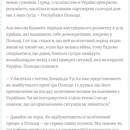
немає сумнівів: і уряд, і суспільство в Україні прекрасно
розуміють, наскільки важливим партнером сьогодні для
нас є наш сусід – Республіка Польща.
Але інколи бувають періоди внутрішнього розвитку в усіх
країнах, які називають себе демократіями, зокрема у
Польщі. І от так сталося, що цей політичний період якраз
випав на такий час, коли йде велика війна, тому будемо
сподіватися, що давні, близькі сусіди знайдуть
якнайшвидше вихід з цієї прикрої ситуації, яка на кордоні
Україна-Польща склалася.
– У багатьох статтях Дональда Туска вже представляють
як майбутнього прем’єра Польщі. І є думка, що його
призначення на посаду позитивно вплине на взаємини з
Україною. Чи ви погоджуєтеся з цією тезою і чи це
означає, що до призначення ситуація не зміниться?
– Давайте по черзі. Як відбуватиметься політичний
процес в Польщі – це справа самих поляків. Ми знаємо те,
що вибори пройшли, що є конституційні процедури, що