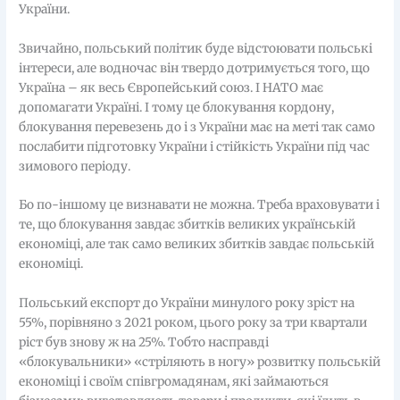
України.
Звичайно, польський політик буде відстоювати польські
інтереси, але водночас він твердо дотримується того, що
Україна – як весь Європейський союз. І НАТО має
допомагати Україні. І тому це блокування кордону,
блокування перевезень до і з України має на меті так само
послабити підготовку України і стійкість України під час
зимового періоду.
Бо по-іншому це визнавати не можна. Треба враховувати і
те, що блокування завдає збитків великих українській
економіці, але так само великих збитків завдає польській
економіці.
Польський експорт до України минулого року зріст на
55%, порівняно з 2021 роком, цього року за три квартали
ріст був знову ж на 25%. Тобто насправді
«блокувальники» «стріляють в ногу» розвитку польській
економіці і своїм співгромадянам, які займаються