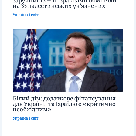
заручників – 11 ізраїльтян обміняли
на 33 палестинських ув’язнених
Україна і світ
Білий дім: додаткове фінансування
для України та Ізраїлю є «критично
необхідним»
Україна і світ