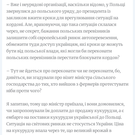
– Вже і неурядові організації, наскільки відомо, у Польщі
звернулися до польського уряду, до президента із
закликом вжити кроки для врегулювання ситуації на
кордоні. Але, враховуючи, що така ситуація склалася
через, не секрет, бажання польських перевізників
залишити собі європейський ринок автоперевезення,
обмежити туди доступ українцям, які кроки це можуть
бути від польської влади, які могли би переконати
польських перевізників перестати блокувати кордон?
– Тут не йдеться про переконати чи не переконати, бо,
дивіться, ви згадували про візит міністра сільського
господарства до тих, хто вийшов з фермерів протестувати
ніби проти чого?
Я запитаю, тому що міністр приїхала, і вони домовилися,
чи запропонували їм доплати до продажу кукурудзи, а є
ембарго на поставки кукурудзи української до Польщі.
Ситуація на світових ринках не стосується України. Ціна
на кукурудзу впала через те, що великий врожай в