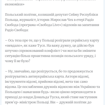
економіки»
Польський політик, колишній депутат Сейму Республіки
Польща, журналіст, історик Мирослав Чех в етері Радіо
Свобода (програма «Свобода Live») відповів на запитання
Радіо Свобода:
– Ось теза про те, що у Польщі розіграли українську карту
«невдало», як каже Туск. На важу думку, це дійсно був
штучно спровокований конфлікт і чи могла би змінити
ситуацію більш проактивна позиція польського уряду, і
чому її не було?
– Ну, звичайно, що розігрується, бо то продовжується
розігруватись антиукраїнська карта. Актори відомі,
інструменти відомі, прийоми відомі, мета так само
відома. Це послаблення дружніх відносин між Україною та
Польщею і намагання будь-якою ціною перешкодити в
приході до влади Дональда Туска, який стане наступним
прем’єр-міністром Польщі. Він – дружній політик до