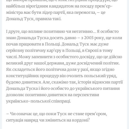
найбільш вірогідним кандидатом на посаду прем’єр-
міністра має бути лідер партії, яка перемогла, – це
Дональд Туск, правила такі.
І друге, що вплине позитивно чи негативно… Я особисто
знаю Дональда Туска досить давно – з 2003 року, ще коли
почав працювати в Польщі. Дональд Туск має дуже
серйозну політичну кар’єру в Польщі, в Європі в тому
числі. Можу запевнити з особистого досвіду, що це дійсно
великий друг нашої держави, дуже досвідчений політик.
Як складеться його політична доля у разі, якщо згідно
конституційних процедур він очолить польський уряд,
будемо дивитися. Але, скажімо так, історія відносин партії
Дональда Туска і його особисто до українського питання
дозволяє позитивно дивитися на перспективи
українсько-польської співпраці.
– Чи означає це, що поки Туск не стане прем’єром,
ситуація навряд чи зміниться на кордоні?