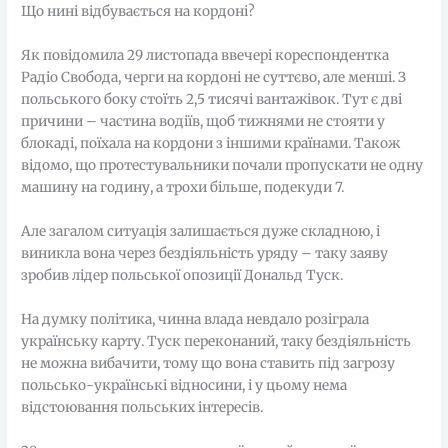
Що нині відбувається на кордоні?
Як повідомила 29 листопада ввечері кореспондентка
Радіо Свобода, черги на кордоні не суттєво, але менші. З
польського боку стоїть 2,5 тисячі вантажівок. Тут є дві
причини – частина водіїв, щоб тижнями не стояти у
блокаді, поїхала на кордони з іншими країнами. Також
відомо, що протестувальники почали пропускати не одну
машину на годину, а трохи більше, подекуди 7.
Але загалом ситуація залишається дуже складною, і
виникла вона через бездіяльність уряду – таку заяву
зробив лідер польської опозиції Дональд Туск.
На думку політика, чинна влада невдало розіграла
українську карту. Туск переконаний, таку бездіяльність
не можна вибачити, тому що вона ставить під загрозу
польсько-українські відносини, і у цьому нема
відстоювання польських інтересів.