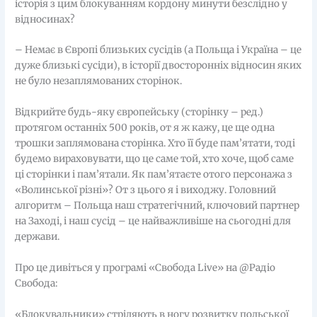
історія з цим блокуванням кордону минути безслідно у
відносинах?
– Немає в Європі близьких сусідів (а Польща і Україна – це
дуже близькі сусіди), в історії двосторонніх відносин яких
не було незаплямованих сторінок.
Відкрийте будь-яку європейську (сторінку – ред.)
протягом останніх 500 років, от я ж кажу, це ще одна
трошки заплямована сторінка. Хто її буде пам’ятати, тоді
будемо вираховувати, що це саме той, хто хоче, щоб саме
ці сторінки і пам’ятали. Як пам’ятаєте отого персонажа з
«Волинської різні»? От з цього я і виходжу. Головний
алгоритм – Польща наш стратегічний, ключовий партнер
на Заході, і наш сусід – це найважливіше на сьогодні для
держави.
Про це дивіться у програмі «Свобода Live» на @Радіо
Свобода:
«Блокувальники» стріляють в ногу розвитку польської