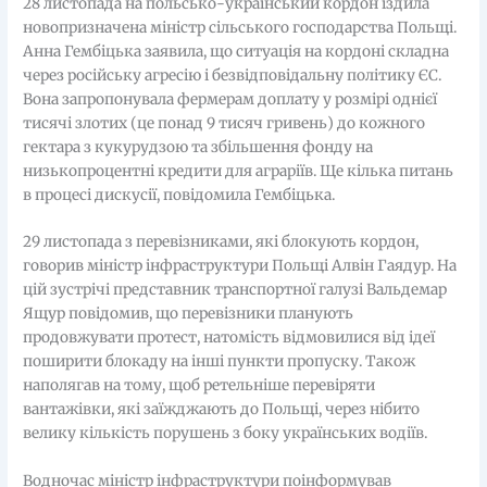
28 листопада на польсько-український кордон їздила
новопризначена міністр сільського господарства Польщі.
Анна Гембіцька заявила, що ситуація на кордоні складна
через російську агресію і безвідповідальну політику ЄС.
Вона запропонувала фермерам доплату у розмірі однієї
тисячі злотих (це понад 9 тисяч гривень) до кожного
гектара з кукурудзою та збільшення фонду на
низькопроцентні кредити для аграріїв. Ще кілька питань
в процесі дискусії, повідомила Гембіцька.
29 листопада з перевізниками, які блокують кордон,
говорив міністр інфраструктури Польщі Алвін Гаядур. На
цій зустрічі представник транспортної галузі Вальдемар
Ящур повідомив, що перевізники планують
продовжувати протест, натомість відмовилися від ідеї
поширити блокаду на інші пункти пропуску. Також
наполягав на тому, щоб ретельніше перевіряти
вантажівки, які заїжджають до Польщі, через нібито
велику кількість порушень з боку українських водіїв.
Водночас міністр інфраструктури поінформував