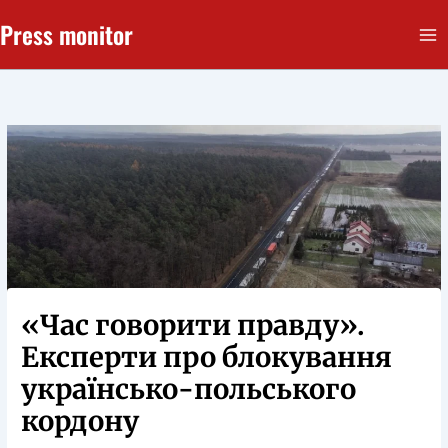
Перейти
Press monitor
до
вмісту
«Час говорити правду».
Експерти про блокування
українсько-польського
кордону