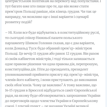
центристським політикам на перемогу над популістами. І
тут багато вже хто пише про те, що він може стати
прем’єром Польщі раніше, ніж кінець грудня. Чи так це
направду, чи можливо ще є інші варіанти і сценарії
розвитку подій?
– Ні. Коли все буде відбуватись в конституційному руслі,
то сьогодні спікер Нижньої палати польського
парламенту Шимон Головня сказав, що є два варіанти,
коли Дональд Туск буде обраний прем’єр-міністром
Польщі. Це вечір 11 грудня або ранок 12 грудня. Він разом
зі своїм кабінетом міністрів, і тоді тільки залишається
одне правове рішення чи одна правова дія, перепрошую,
конституційна дія. Піти до президента, президент
уповноважений прийняти присягу від прем’єр-міністра,
членів його кабінету, і вони приступають до виконання
своїх обов’язків. Чому це важливо? А тому важливо, що
14-15 грудня в Брюсселі відбудеться саміт Європейської
ради, на якому буде обговорюватись запрошення України
до переговорів щодо членства України в Європейському
союзі. І другий пункт – це надання Україні великої