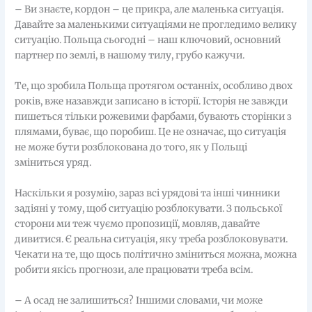
– Ви знаєте, кордон – це прикра, але маленька ситуація.
Давайте за маленькими ситуаціями не прогледимо велику
ситуацію. Польща сьогодні – наш ключовий, основний
партнер по землі, в нашому тилу, грубо кажучи.
Те, що зробила Польща протягом останніх, особливо двох
років, вже назавжди записано в історії. Історія не завжди
пишеться тільки рожевими фарбами, бувають сторінки з
плямами, буває, що поробиш. Це не означає, що ситуація
не може бути розблокована до того, як у Польщі
зміниться уряд.
Наскільки я розумію, зараз всі урядові та інші чинники
задіяні у тому, щоб ситуацію розблокувати. З польської
сторони ми теж чуємо пропозиції, мовляв, давайте
дивитися. Є реальна ситуація, яку треба розблоковувати.
Чекати на те, що щось політично зміниться можна, можна
робити якісь прогнози, але працювати треба всім.
– А осад не залишиться? Іншими словами, чи може