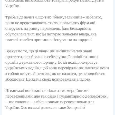
бізнесами: виготовляють товари і продукти, які їдуть в
Україну.
Треба відзначити, що тих «блокувальників» небагато,
вони не представляють тисячі польських фірм які
оперують на ринку перевезень. Їхня безкарність
обумовлена тим, що їм потурає польська влада, яка
взагалі начебто припинила існування на кордоні.
Врахуємо те, що ці люди, які вийшли на так звані
протести, перебрали на себе функції поліції та інших
органів державного порядку. Бо їм поліція скеровує
українських водіїв, щоб вони перевіряли, які вантажі вони
з собою везуть. Я не знаю, як це назвати, це неподобство
абсолютне. Це здача своїх повноважень владою.
Ці вантажі пов’язані не тільки з комерційними
перевезеннями, але так само з гуманітарною допомогою і
– що головне – з військовими перевезеннями для
України. Хто взагалі дозволяє таке безправ’я?