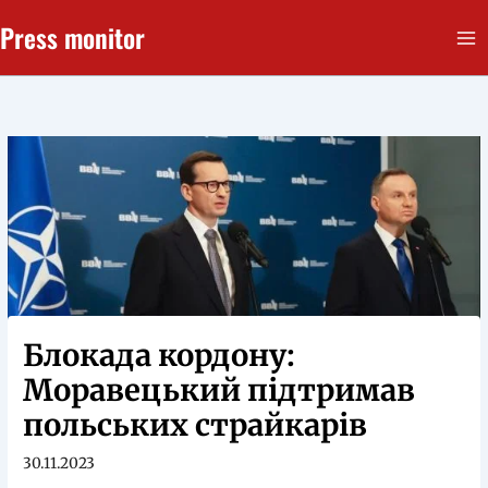
Перейти
Press monitor
до
вмісту
Блокада кордону:
Моравецький підтримав
польських страйкарів
30.11.2023