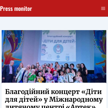
Перейти
Press monitor
до
вмісту
Благодійний концерт «Діти
для дітей» у Міжнародному
дитячому центрі «Артек»