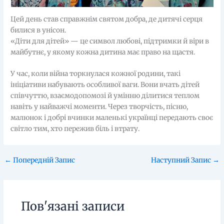
Цей день став справжнім святом добра, де дитячі серця
билися в унісон.
«Діти для дітей» — це символ любові, підтримки й віри в
майбутнє, у якому кожна дитина має право на щастя.
У час, коли війна торкнулася кожної родини, такі
ініціативи набувають особливої ваги. Вони вчать дітей
співчуттю, взаємодопомозі й умінню ділитися теплом
навіть у найважчі моменти. Через творчість, пісню,
малюнок і добрі вчинки маленькі українці передають своє
світло тим, хто пережив біль і втрату.
←
Попередній Запис
Наступний Запис
→
Пов'язані записи