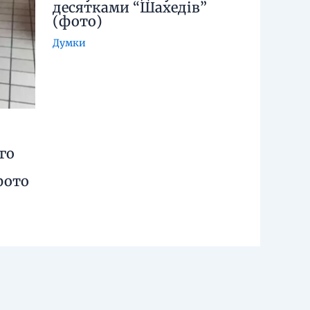
десятками “Шахедів”
(фото)
Думки
го
фото