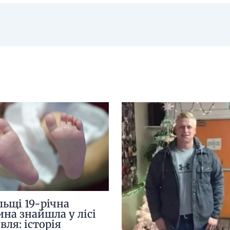
льщі 19-річна
ина знайшла у лісі
вля: історія