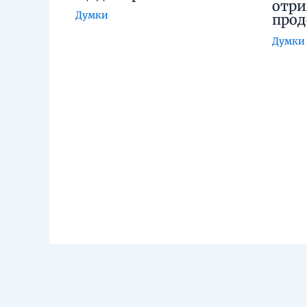
отри
Думки
про
Думки