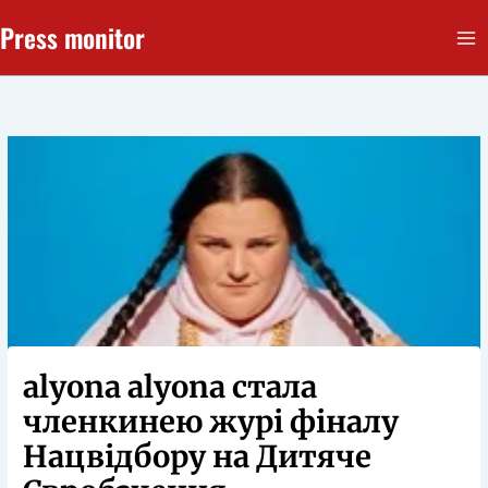
Перейти
Press monitor
до
вмісту
alyona alyona стала
членкинею журі фіналу
Нацвідбору на Дитяче